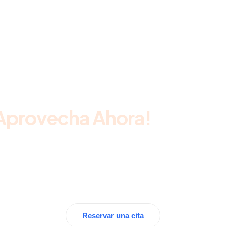
Aprovecha Ahora!
Progra
tu consulta dental en
Alboraya y cuida tu sonrisa
Reservar una cita